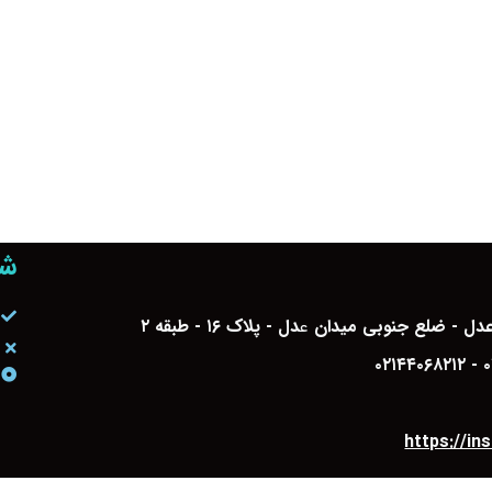
شر
 عدل - ضلع جنوبی میدان
ع
دل - پلاک ۱۶ - طبقه ۲
۰
https://i